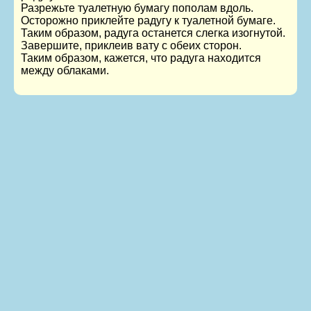
Разрежьте туалетную бумагу пополам вдоль.
Осторожно приклейте радугу к туалетной бумаге.
Таким образом, радуга останется слегка изогнутой.
Завершите, приклеив вату с обеих сторон.
Таким образом, кажется, что радуга находится
между облаками.