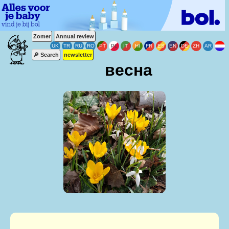
Zomer
Annual review
🔎 Search
newsletter
весна