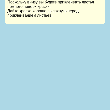
Поскольку внизу вы будете приклеивать листья
немного поверх краски.
Дайте краске хорошо высохнуть перед
приклеиванием листьев.