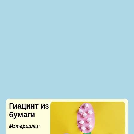
Гиацинт из
бумаги
Материалы: