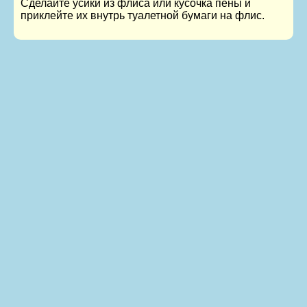
Сделайте усики из флиса или кусочка пены и
приклейте их внутрь туалетной бумаги на флис.