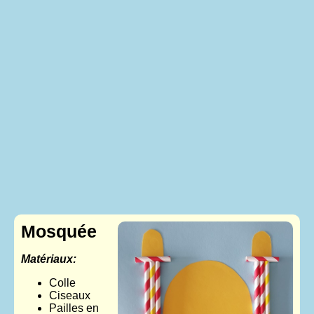
Mosquée
Matériaux:
Colle
Ciseaux
Pailles en