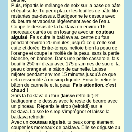
beurre.
Puis, répartis le mélange de noix sur la base de pâte
et égalise-le. Tu peux placer les feuilles de pâte filo
restantes par-dessus. Badigeonne le dessus avec
du beurre et vaporise légèrement avec de l'eau.
Coupe le dessus de la baklava en environ 16
morceaux carrés ou en losange avec un
couteau
aiguisé
. Fais cuire la baklava au centre du four
pendant environ 20 minutes jusqu'à ce qu'elle soit
cuite et dorée. Entre-temps, nettoie bien la peau de
l'orange et coupe la moitié de la peau, sans la partie
blanche, en bandes. Dans une petite casserole, fais
bouillir 250 ml d'eau avec 175 grammes de sucre, la
peau d'orange et le bâton de cannelle. Laisse
mijoter pendant environ 15 minutes jusqu'à ce que
cela ressemble à un sirop liquide. Ensuite, retire le
bâton de cannelle et la peau.
Fais attention, c'est
chaud !
Sors la baklava du four (
laisse
refroidir) et
badigeonne le dessus avec le reste de beurre avec
un pinceau. Répartis le sirop (refroidi) sur la
baklava. Laisse le sirop s'imprégner et laisse la
baklava refroidir.
Avec un
couteau aiguisé
, tu peux complètement
couper les morceaux de baklava. Elle se déguste au