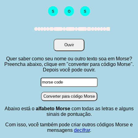
s
o
s
.
I
.
I
.
A
-
I
-
I
-
A
.
I
.
I
.
A
Ouvir
Quer saber como seu nome ou outro texto soa em Morse?
Preencha abaixo, clique em "converter para código Morse".
Depois você pode ouvir.
Converter para código Morse
Abaixo está o
alfabeto Morse
com todas as letras e alguns
sinais de pontuação.
Com isso, você também pode criar outros códigos Morse e
mensagens
decifrar
.