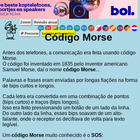
Zomer
Revisão anual
🔎 Procurar
boletim informativo
Código Morse
Antes dos telefones, a comunicação era feita usando código
Morse.
O código foi inventado em 1835 pelo inventor americano
Samuel Morse, daí o nome
código Morse
...
Palavras e frases eram enviadas por longas fiações na forma
de bips curtos e longos.
Cada letra era convertida em uma combinação de pontos
(bips curtos) e traços (bips longos).
Isso era feito pressionando um botão de um lado da linha.
Do outro lado da linha, esses bips soavam de um alto-
falante, onde o receptor os decifrava de volta para texto
legível.
Um
código Morse
muito conhecido é o
SOS
: