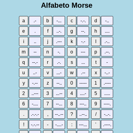
Alfabeto Morse
a
.-
b
-...
c
-.-.
d
-..
e
.
f
..-.
g
--.
h
....
i
..
j
.---
k
-.-
l
.-..
m
--
n
-.
o
---
p
.--.
q
--.-
r
.-.
s
...
t
-
u
..-
v
...-
w
.--
x
-..-
y
-.--
z
--..
0
-----
1
.----
2
..---
3
...--
4
....-
5
.....
6
-....
7
--...
8
---..
9
----.
.
.-.-.-
,
--..--
?
..--..
/
-..-.
!
-.-.--
-
-....-
:
---...
'
.----.