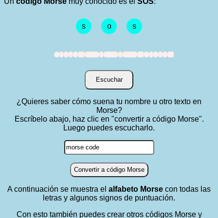
Un
código Morse
muy conocido es el
SOS
:
s
o
s
.
I
.
I
.
A
-
I
-
I
-
A
.
I
.
I
.
A
Escuchar
¿Quieres saber cómo suena tu nombre u otro texto en
Morse?
Escríbelo abajo, haz clic en "convertir a código Morse".
Luego puedes escucharlo.
Convertir a código Morse
A continuación se muestra el
alfabeto Morse
con todas las
letras y algunos signos de puntuación.
Con esto también puedes crear otros códigos Morse y