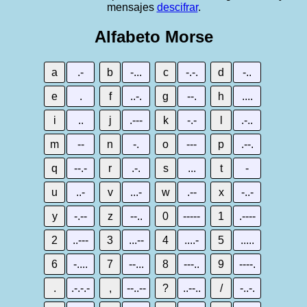
mensajes
descifrar
.
Alfabeto Morse
a
.-
b
-...
c
-.-.
d
-..
e
.
f
..-.
g
--.
h
....
i
..
j
.---
k
-.-
l
.-..
m
--
n
-.
o
---
p
.--.
q
--.-
r
.-.
s
...
t
-
u
..-
v
...-
w
.--
x
-..-
y
-.--
z
--..
0
-----
1
.----
2
..---
3
...--
4
....-
5
.....
6
-....
7
--...
8
---..
9
----.
.
.-.-.-
,
--..--
?
..--..
/
-..-.