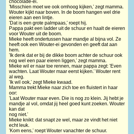
chocolade-ei.
'Misschien moet we ook omhoog kijken,' zegt mamma.
Wouter kijkt naar boven. In de boom hangen wel drie
eieren aan een lintje.
'Dat is een grote palmpaas,' roept hij.
Pappa pakt een ladder uit de schuur en haalt de eieren
voor Wouter uit de boom.
Mieke heeft ondertussen haar mandje al bijna vol. Ze
heeft ook een Wouter-ei gevonden en geeft dat aan
hem.
'Ik denk dat er bij de dikke boom achter de schuur ook
nog wel een paar eieren liggen,' zegt mamma.
Mieke wil er naar toe rennen, maar pappa zegt: 'Even
wachten. Laat Wouter maar eerst kijken.' Wouter rent
al weg.
'Ik wil ook,' zegt Mieke kwaad.
Mamma trekt Mieke naar zich toe en fluistert in haar
oor:
'Laat Wouter maar even. Die is nog zo klein. Jij hebt je
mandje al vol, omdat jij heel goed kunt zoeken. Wouter
kan dat
nog niet.'
Mieke knikt: dat snapt ze wel, maar ze vindt het niet
echt leuk.
'Kom eens,' roept Wouter vanachter de schuur.