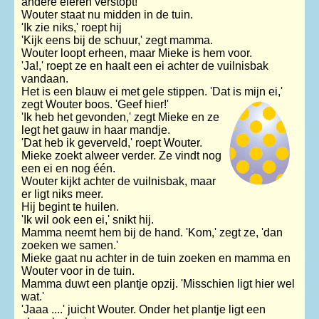
andere eieren verstopt!'
Wouter staat nu midden in de tuin.
'Ik zie niks,' roept hij
'Kijk eens bij de schuur,' zegt mamma.
Wouter loopt erheen, maar Mieke is hem voor.
'Ja!,' roept ze en haalt een ei achter de vuilnisbak
vandaan.
Het is een blauw ei met gele stippen. 'Dat is mijn ei,'
zegt Wouter boos. 'Geef hier!'
'Ik heb het gevonden,' zegt Mieke en ze
legt het gauw in haar mandje.
'Dat heb ik geverveld,' roept Wouter.
Mieke zoekt alweer verder. Ze vindt nog
een ei en nog één.
Wouter kijkt achter de vuilnisbak, maar
er ligt niks meer.
Hij begint te huilen.
'Ik wil ook een ei,' snikt hij.
Mamma neemt hem bij de hand. 'Kom,' zegt ze, 'dan
zoeken we samen.'
Mieke gaat nu achter in de tuin zoeken en mamma en
Wouter voor in de tuin.
Mamma duwt een plantje opzij. 'Misschien ligt hier wel
wat.'
'Jaaa ....' juicht Wouter. Onder het plantje ligt een