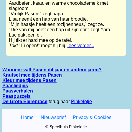
Aardbeien, kaas, en warme chocolademelk met
slagroom.
"Vrolijk Pasen!" zegt papa.
Lisa neemt een hap van haar broodje.
"Mijn haasje heeft een rozijnenneus," zegt ze.
"Die van mij heeft een hap uit zijn oor," zegt Yara.
Luc pakt een ei.
Hij tikt er hard mee op de tafel.
Tok!
"Ei open!" roept hij blij.
lees verder...
Wanneer valt Pasen dit jaar en andere jaren?
Knutsel mee tijdens Pasen
Kleur mee tijdens Pasen
Paasliedjes
Paasverhalen
Paaspuzzels
De Grote Eierenrace
terug naar
Pinkelotje
Home
Nieuwsbrief
Privacy & Cookies
© Speelhuis Pinkelotje