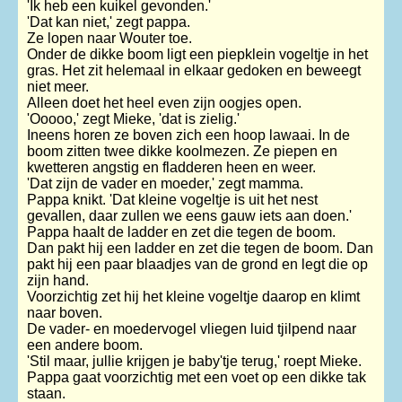
'Ik heb een kuikel gevonden.'
'Dat kan niet,' zegt pappa.
Ze lopen naar Wouter toe.
Onder de dikke boom ligt een piepklein vogeltje in het
gras. Het zit helemaal in elkaar gedoken en beweegt
niet meer.
Alleen doet het heel even zijn oogjes open.
'Ooooo,' zegt Mieke, 'dat is zielig.'
Ineens horen ze boven zich een hoop lawaai. In de
boom zitten twee dikke koolmezen. Ze piepen en
kwetteren angstig en fladderen heen en weer.
'Dat zijn de vader en moeder,' zegt mamma.
Pappa knikt. 'Dat kleine vogeltje is uit het nest
gevallen, daar zullen we eens gauw iets aan doen.'
Pappa haalt de ladder en zet die tegen de boom.
Dan pakt hij een ladder en zet die tegen de boom. Dan
pakt hij een paar blaadjes van de grond en legt die op
zijn hand.
Voorzichtig zet hij het kleine vogeltje daarop en klimt
naar boven.
De vader- en moedervogel vliegen luid tjilpend naar
een andere boom.
'Stil maar, jullie krijgen je baby'tje terug,' roept Mieke.
Pappa gaat voorzichtig met een voet op een dikke tak
staan.