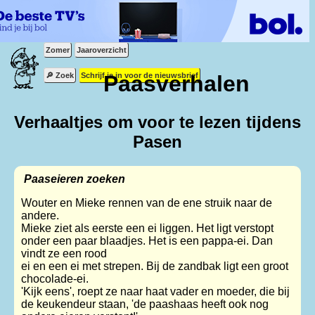
Zomer
Jaaroverzicht
🔎 Zoek
Schrijf je in voor de nieuwsbrief
Paasverhalen
Verhaaltjes om voor te lezen tijdens
Pasen
Paaseieren zoeken
Wouter en Mieke rennen van de ene struik naar de
andere.
Mieke ziet als eerste een ei liggen. Het ligt verstopt
onder een paar blaadjes. Het is een pappa-ei. Dan
vindt ze een rood
ei en een ei met strepen. Bij de zandbak ligt een groot
chocolade-ei.
'Kijk eens', roept ze naar haat vader en moeder, die bij
de keukendeur staan, 'de paashaas heeft ook nog