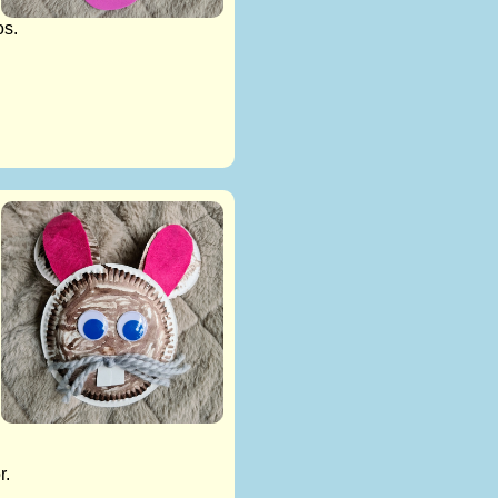
os.
r.