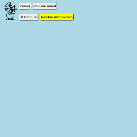
Zomer
Revisão anual
🔎 Procurar
boletim informativo