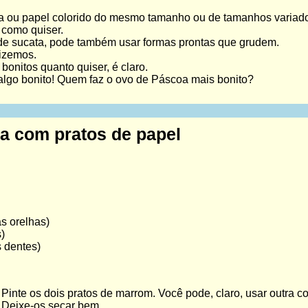
lina ou papel colorido do mesmo tamanho ou de tamanhos variad
 como quiser.
 de sucata, pode também usar formas prontas que grudem.
fizemos.
bonitos quanto quiser, é claro.
algo bonito! Quem faz o ovo de Páscoa mais bonito?
a com pratos de papel
as orelhas)
)
s dentes)
Pinte os dois pratos de marrom. Você pode, claro, usar outra co
Deixe-os secar bem.