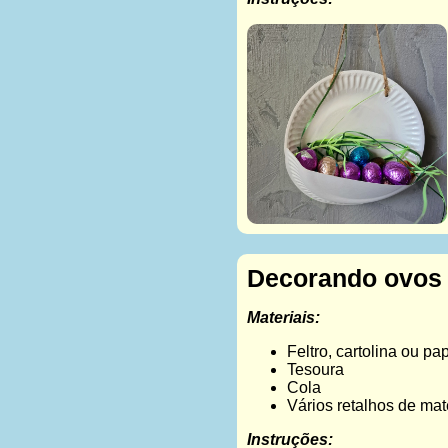
Decorando ovos
Materiais:
Feltro, cartolina ou pa
Tesoura
Cola
Vários retalhos de mat
Instruções: