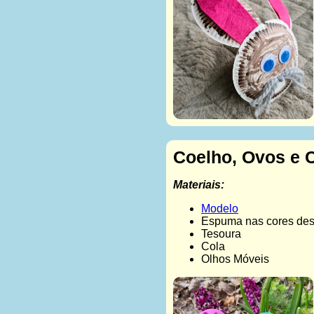
Coelho, Ovos e 
Materiais:
Modelo
Espuma nas cores des
Tesoura
Cola
Olhos Móveis