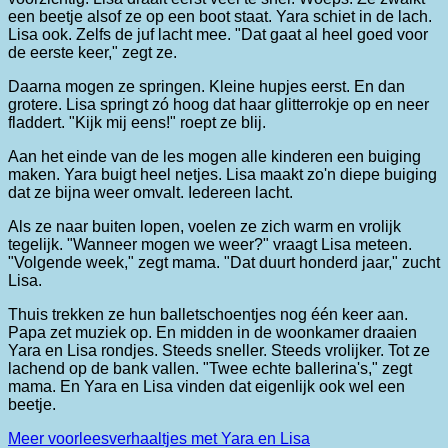
een beetje alsof ze op een boot staat. Yara schiet in de lach.
Lisa ook. Zelfs de juf lacht mee. "Dat gaat al heel goed voor
de eerste keer," zegt ze.
Daarna mogen ze springen. Kleine hupjes eerst. En dan
grotere. Lisa springt zó hoog dat haar glitterrokje op en neer
fladdert. "Kijk mij eens!" roept ze blij.
Aan het einde van de les mogen alle kinderen een buiging
maken. Yara buigt heel netjes. Lisa maakt zo'n diepe buiging
dat ze bijna weer omvalt. Iedereen lacht.
Als ze naar buiten lopen, voelen ze zich warm en vrolijk
tegelijk. "Wanneer mogen we weer?" vraagt Lisa meteen.
"Volgende week," zegt mama. "Dat duurt honderd jaar," zucht
Lisa.
Thuis trekken ze hun balletschoentjes nog één keer aan.
Papa zet muziek op. En midden in de woonkamer draaien
Yara en Lisa rondjes. Steeds sneller. Steeds vrolijker. Tot ze
lachend op de bank vallen. "Twee echte ballerina's," zegt
mama. En Yara en Lisa vinden dat eigenlijk ook wel een
beetje.
Meer voorleesverhaaltjes met Yara en Lisa