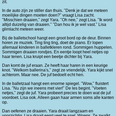
zit.
In de auto zijn ze stiller dan thuis. "Denk je dat we meteen
moeilijke dingen moeten doen?" vraagt Lisa zacht.
"Misschien draaien," zegt Yara. "Oh nee," zegt Lisa. "Ik word
altijd duizelig van draaien." "Dan hou ik je wel vast." Lisa
glimlacht meteen weer.
Bij de balletschool hangt een groot bord op de deur. Binnen
horen ze muziek. Ting ting ting, doet de piano. Er lopen
allemaal kinderen in balletkleren rond. Sommigen huppelen.
Sommigen draaien rondjes. En eentje loopt heel netjes op
haar tenen. Lisa kruipt een beetje dichter bij Yara.
Dan komt de juf eraan. Ze heeft haar haren in een keurige
knot. "Welkom ballerina's," zegt ze vriendelijk. Yara kijkt snel
achterom. Maar nee. De juf bedoelt echt hen.
In de balletzaal hangt een enorme spiegel. "Wow," fluistert
Lisa. "Nu zijn we ineens met vier!" De les begint. "Voeten
netjes," zegt de juf. Yara probeert precies te doen wat de juf
voordoet. Lisa ook. Alleen gaan haar armen soms alle kanten
op.
Dan oefenen ze draaien. Yara draait langzaam en
voorzichtig. Lisa draait eerst veel te snel. Woeps. Ze zwalkt