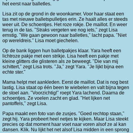
het eerst naar balletles.
Lisa zit op de grond in de woonkamer. Voor haar staat een
tas met nieuwe balletspulletjes erin. Ze haalt alles er steeds
weer uit. De schoentjes. Het roze rokje. De maillot. En weer
terug in de tas. "Straks vergeten we nog iets," zegt Lisa
ernstig. "We gaan gewoon naar balletles," lacht papa. "Niet
op wereldreis." Lisa moet giechelen.
Op de bank liggen hun balletpakjes klaar. Yara heeft een
lichtroze pakje met een strikje. Lisa heeft een pakje met
kleine glitters die glisteren als ze beweegt. "Die van mij
schittert," zegt Lisa trots. "Ja," zegt Yara. "Je lijkt bijna een
echte ster."
Mama helpt met aankleden. Eerst de maillot. Dat is nog best
lastig. Lisa staat op één been te wiebelen en valt bijna tegen
de stoel aan. "Voorzichtig!" roept Yara lachend. Daarna de
schoentjes. Ze voelen zacht en glad. "Het lijken net
pantoffels," zegt Lisa.
Papa maakt een foto van de zusjes. "Goed rechtop staan,"
zegt hij. Yara probeert heel netjes te kijken. Maar Lisa steekt
precies op dat moment haar voet naar voren alsof ze al kan
dansen. Klik. Nu lijkt het net alsof Lisa midden in een sprong