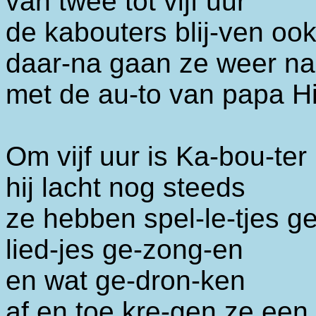
van twee tot vijf uur
de kabouters blij-ven oo
daar-na gaan ze weer na
met de au-to van papa H
Om vijf uur is Ka-bou-ter
hij lacht nog steeds
ze hebben spel-le-tjes 
lied-jes ge-zong-en
en wat ge-dron-ken
af en toe kre-gen ze een