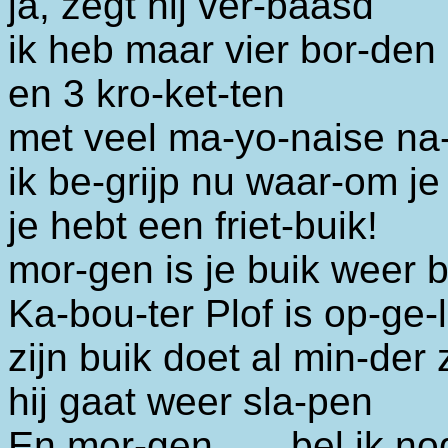
ja, zegt hij ver-baasd
ik heb maar vier bor-den
en 3 kro-ket-ten
met veel ma-yo-naise na-
ik be-grijp nu waar-om je
je hebt een friet-buik!
mor-gen is je buik weer b
Ka-bou-ter Plof is op-ge-
zijn buik doet al min-der
hij gaat weer sla-pen
En mor-gen……bel ik nog