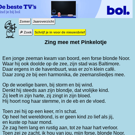
Zomer
Jaaroverzicht
🔎 Zoek
Schrijf je in voor de nieuwsbrief
Zing mee met Pinkelotje
Een jonge zeeman kwam van boord, een forse blonde Noor.
Waar hij ook doolde op de zee, zijn stad was Baltimore.
Daar ergens in de havenbuurt, was er zo'n klein café.
Daar zong ze bij een harmonika, de zeemansliedjes mee.
Op de woelige baren, bij storm en bij wind.
Denkt hij steeds aan zijn blondje, dat vrolijke kind.
Zij leeft in zijn harte, zij zingt in zijn bloed.
Hij hoort nog haar stemme, in de eb en de vloed.
Toen zei hij op een keer, m'n schat.
Op heel het wereldrond, is er geen kind zo lief als jij,
en kuste op haar mond.
Ze zag hem lang en rustig aan, tot ze haar hart verloor.
Toen zei ze zacht, ik hou van jou, mijn forse, blonde Noor.