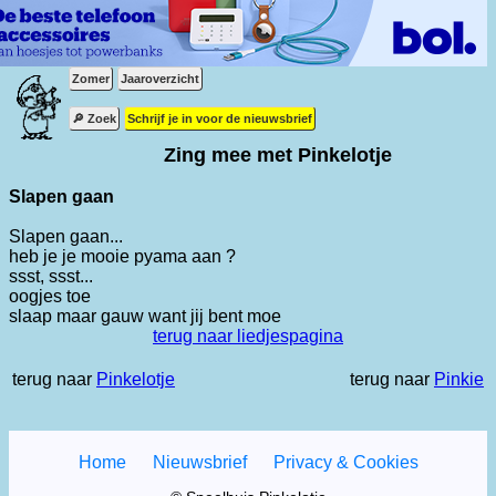
Zomer
Jaaroverzicht
🔎 Zoek
Schrijf je in voor de nieuwsbrief
Zing mee met Pinkelotje
Slapen gaan
Slapen gaan...
heb je je mooie pyama aan ?
ssst, ssst...
oogjes toe
slaap maar gauw want jij bent moe
terug naar liedjespagina
terug naar
Pinkelotje
terug naar
Pinkie
Home
Nieuwsbrief
Privacy & Cookies