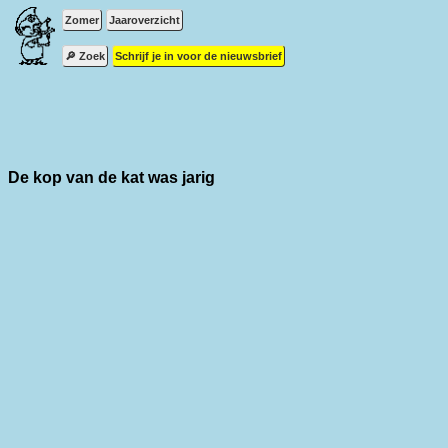
Zomer
Jaaroverzicht
🔎 Zoek
Schrijf je in voor de nieuwsbrief
De kop van de kat was jarig