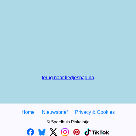
terug naar liedjespagina
Home
Nieuwsbrief
Privacy & Cookies
© Speelhuis Pinkelotje