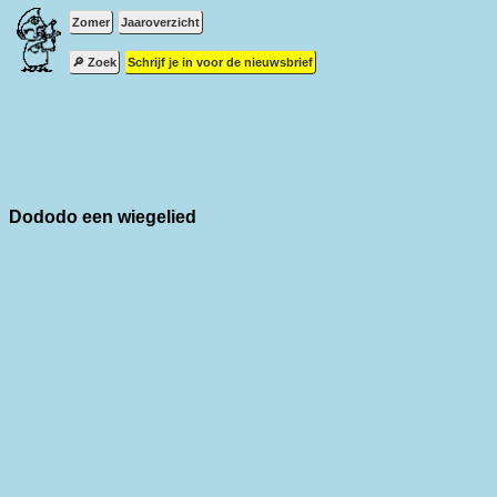
Zomer
Jaaroverzicht
🔎 Zoek
Schrijf je in voor de nieuwsbrief
Dododo een wiegelied