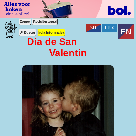
Zomer
Revisión anual
🔎 Buscar
hoja informativa
Día de San
Valentín