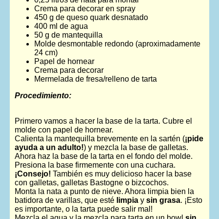
Crema para decorar en spray
450 g de queso quark desnatado
400 ml de agua
50 g de mantequilla
Molde desmontable redondo (aproximadamente
24 cm)
Papel de hornear
Crema para decorar
Mermelada de fresa/relleno de tarta
Procedimiento:
Primero vamos a hacer la base de la tarta. Cubre el
molde con papel de hornear.
Calienta la mantequilla brevemente en la sartén (
¡pide
ayuda a un adulto!
) y mezcla la base de galletas.
Ahora haz la base de la tarta en el fondo del molde.
Presiona la base firmemente con una cuchara.
¡Consejo!
También es muy delicioso hacer la base
con galletas, galletas Bastogne o bizcochos.
Monta la nata a punto de nieve. Ahora limpia bien la
batidora de varillas, que esté
limpia
y
sin grasa
. ¡Esto
es importante, o la tarta puede salir mal!
Mezcla el agua y la mezcla para tarta en un bowl
sin