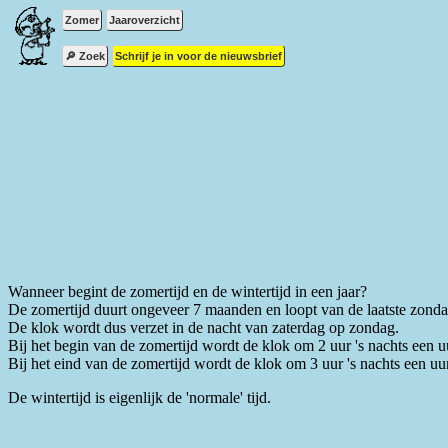
Zomer
Jaaroverzicht
🔎 Zoek
Schrijf je in voor de nieuwsbrief
Wanneer begint de zomertijd en de wintertijd in een jaar?
De zomertijd duurt ongeveer 7 maanden en loopt van de laatste zondag
De klok wordt dus verzet in de nacht van zaterdag op zondag.
Bij het begin van de zomertijd wordt de klok om 2 uur 's nachts een uu
Bij het eind van de zomertijd wordt de klok om 3 uur 's nachts een uur
De wintertijd is eigenlijk de 'normale' tijd.