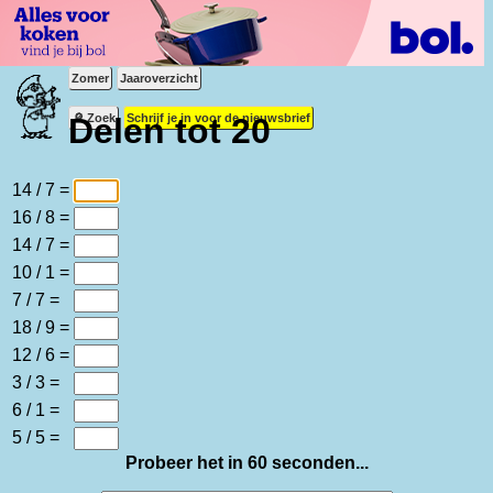
Zomer
Jaaroverzicht
🔎 Zoek
Schrijf je in voor de nieuwsbrief
Delen tot 20
14 / 7 =
16 / 8 =
14 / 7 =
10 / 1 =
7 / 7 =
18 / 9 =
12 / 6 =
3 / 3 =
6 / 1 =
5 / 5 =
Probeer het in 60 seconden...