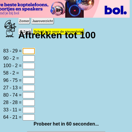
Zomer
Jaaroverzicht
🔎 Zoek
Schrijf je in voor de nieuwsbrief
Aftrekken tot 100
83 - 29 =
90 - 2 =
100 - 2 =
58 - 2 =
96 - 75 =
27 - 13 =
80 - 74 =
28 - 28 =
33 - 11 =
64 - 21 =
Probeer het in 60 seconden...