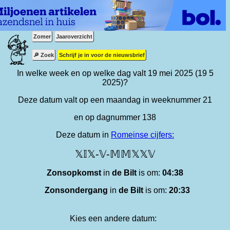
Zomer
Jaaroverzicht
🔎 Zoek
Schrijf je in voor de nieuwsbrief
In welke week en op welke dag valt 19 mei 2025 (19 5
2025)?
Deze datum valt op een maandag in weeknummer 21
en op dagnummer 138
Deze datum in
Romeinse cijfers:
𝕏𝕀𝕏-𝕍-𝕄𝕄𝕏𝕏𝕍
Zonsopkomst
in
de Bilt
is om:
04:38
Zonsondergang
in
de Bilt
is om:
20:33
Kies een andere datum: